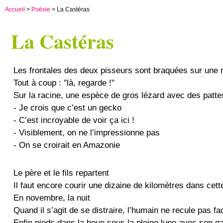
Accueil
>
Poésie
> La Castéras
La Castéras
Les frontales des deux pisseurs sont braquées sur une 
Tout à coup : "là, regarde !"
Sur la racine, une espèce de gros lézard avec des patte
- Je crois que c’est un gecko
- C’est incroyable de voir ça ici !
- Visiblement, on ne l’impressionne pas
- On se croirait en Amazonie
Le père et le fils repartent
Il faut encore courir une dizaine de kilomètres dans cet
En novembre, la nuit
Quand il s’agit de se distraire, l’humain ne recule pas fa
Enfin pieds dans la boue sous la pleine lune avec son ga