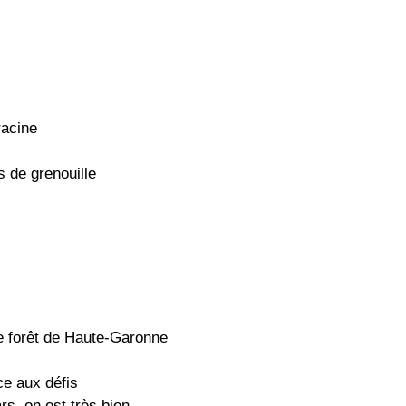
racine
s de grenouille
te forêt de Haute-Garonne
ce aux défis
rs, on est très bien