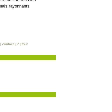
 mais rayonnants
 |
contact
|
?
|
tout