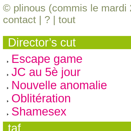
© plinous (commis le mardi 
contact
|
?
|
tout
Director’s cut
Escape game
JC au 5è jour
Nouvelle anomalie
Oblitération
Shamesex
taf