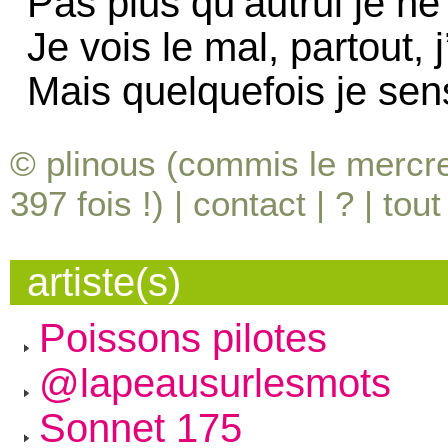
Pas plus qu’autrui je ne
Je vois le mal, partout,
Mais quelquefois je sens
© plinous (commis le mercre
397
fois !) |
contact
|
?
|
tout
artiste(s)
Poissons pilotes
@lapeausurlesmots
Sonnet 175