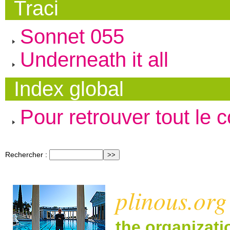
Traci
Sonnet 055
Underneath it all
Index global
Pour retrouver tout le 
Rechercher :
plinous.org
the organizat